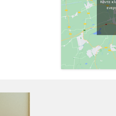
Κάντε κλ
ενερ