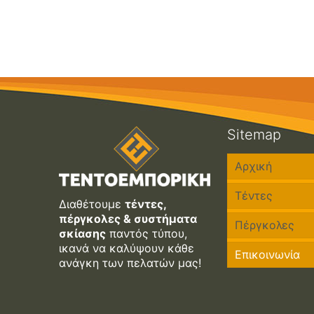
Sitemap
Αρχική
Τέντες
Διαθέτουμε
τέντες,
πέργκολες & συστήματα
Πέργκολες
Τέντα Κασε
σκίασης
παντός τύπου,
ικανά να καλύψουν κάθε
Επικοινωνία
Τέντα με Β
Τεντοπέργ
ανάγκη των πελατών μας!
Τέντα με 
Πέργκολες 
Κάθετα Κασ
Πέργκολες 