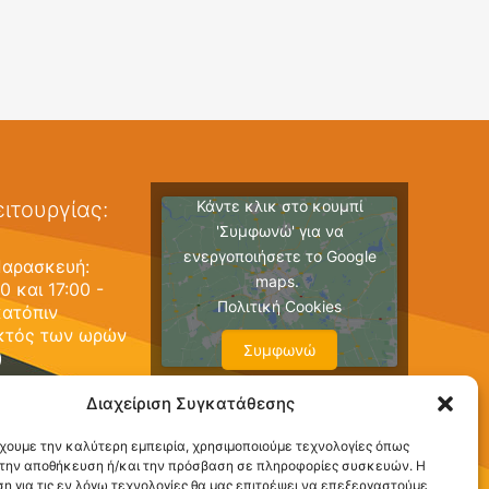
Κάντε κλικ στο κουμπί
ιτουργίας:
'Συμφωνώ' για να
ενεργοποιήσετε το Google
Παρασκευή:
maps.
0 και 17:00 -
Πολιτική Cookies
κατόπιν
κτός των ωρών
Συμφωνώ
)
Διαχείριση Συγκατάθεσης
:00 - 15:00 (και
ντεβού εκτός
έχουμε την καλύτερη εμπειρία, χρησιμοποιούμε τεχνολογίες όπως
ειτουργίας)
α την αποθήκευση ή/και την πρόσβαση σε πληροφορίες συσκευών. Η
η για τις εν λόγω τεχνολογίες θα μας επιτρέψει να επεξεργαστούμε