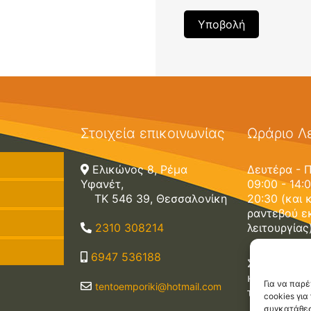
Στοιχεία επικοινωνίας
Ωράριο Λε
Ελικώνος 8, Ρέμα
Δευτέρα - 
Υφανέτ,
09:00 - 14:0
ΤΚ 546 39, Θεσσαλονίκη
20:30 (και 
ραντεβού ε
τίνα
2310 308214
λειτουργίας
ραχίονα
κολες
6947 536188
Σάββατο: 09
κατόπιν ρα
Μπάρα
Persa
Για να παρ
tentoemporiki@hotmail.com
των ωρών λ
cookies γι
συγκατάθεσ
ονέτα
Bio Persa