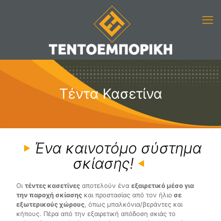
Τέντα Κασετίνα
Ένα καινοτόμο σύστημα
σκίασης!
Οι
τέντες κασετίνες
αποτελούν ένα
εξαιρετικό μέσο για
την παροχή σκίασης
και προστασίας από τον ήλιο
σε
εξωτερικούς χώρους
, όπως μπαλκόνια/βεράντες και
κήπους. Πέρα από την εξαιρετική απόδοση σκιάς το