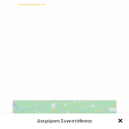
tentoemporiki@hotmail.com
Ωράριο Λειτουργίας:
Δευτέρα - Παρασκευή: 09:00 - 14:00 και 17:00 - 20:30
(και κατόπιν ραντεβού εκτός των ωρών λειτουργίας)
Σάββατο: 09:00 - 15:00 (και κατόπιν ραντεβού εκτός
των ωρών λειτουργίας)
Κυριακή: Κλειστό
Διαχείριση Συγκατάθεσης
Κάντε κλικ στο κουμπί 'Συμφωνώ' για να